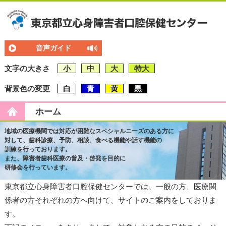
音声ガイド
文字の大きさ
小
中
大
特大
背景色の変更
白
青
黄
黒
ホーム
地域の医療機関では対応が困難なスペシャルニーズのある方に
対して、歯科診療、予防、相談、食べる機能や話す機能の
訓練を行っております。
また、障害者歯科医療の普及・啓発を目的に
研修会を行っています。
東京都立心身障害者口腔保健センターでは、一般の方、医療関
係者の方それぞれの方へ向けて、サイトのご案内をしておりま
す。