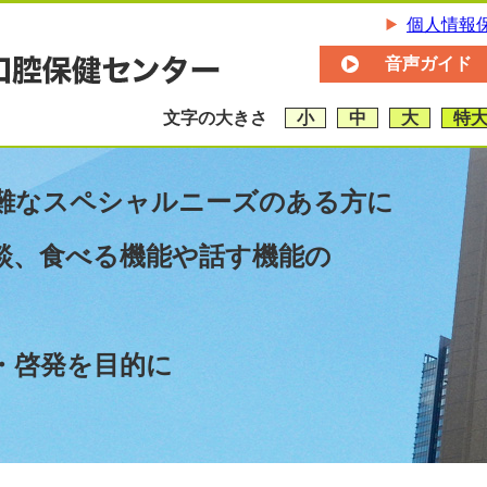
個人情報
音声ガイド
文字の大きさ
小
中
大
特
難なスペシャルニーズのある方に
談、食べる機能や話す機能の
・啓発を目的に