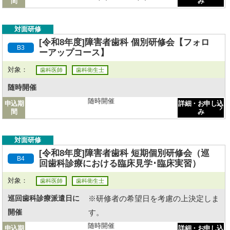
間
み
対面研修
[令和8年度]障害者歯科 個別研修会【フォロ
B3
ーアップコース】
対象：
歯科医師
歯科衛生士
随時開催
随時開催
申込期
詳細・お申し込
間
み
対面研修
[令和8年度]障害者歯科 短期個別研修会（巡
B4
回歯科診療における臨床見学･臨床実習）
対象：
歯科医師
歯科衛生士
※研修者の希望日を考慮の上決定しま
巡回歯科診療派遣日に
す。
開催
随時開催
申込期
詳細・お申し込