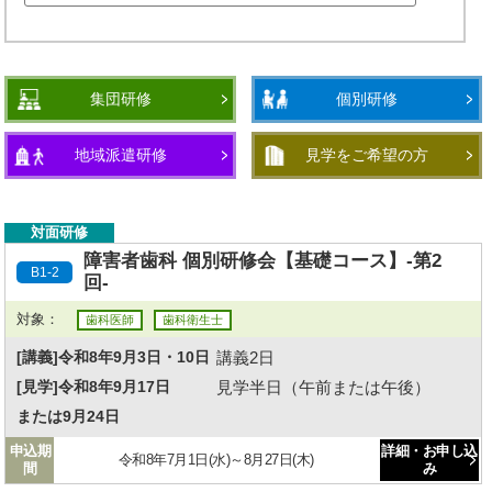
集団研修
個別研修
地域派遣研修
見学をご希望の方
対面研修
障害者歯科 個別研修会【基礎コース】-第2
B1-2
回-
対象：
歯科医師
歯科衛生士
講義2日
[講義]令和8年9月3日・10日
見学半日（午前または午後）
[見学]令和8年9月17日
または9月24日
申込期
詳細・お申し込
令和8年7月1日(水)～8月27日(木)
間
み