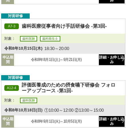
間
み
対面研修
歯科医療従事者向け手話研修会 -第3回-
A7-3
対象：
歯科医師
歯科衛生士
18:30～20:00
令和8年10月15日(木)
申込期
詳細・お申し込
令和8年8月1日(土)～9月21日(月)
間
み
対面研修
評価医養成のための摂食嚥下研修会 フォロ
A12-4
ーアップコース -第1回-
対象：
歯科医師
①10:00～12:00 ②13:00～15:00
令和8年10月18日(日)
申込期
詳細・お申し込
令和8年9月1日(火)～10月5日(月)
間
み