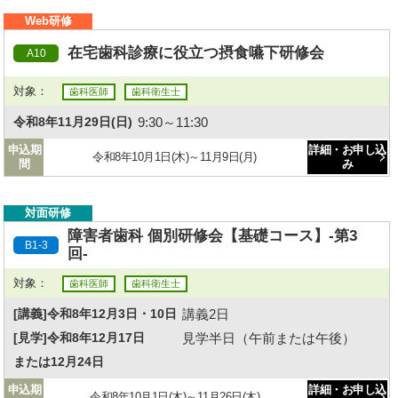
Web研修
在宅歯科診療に役立つ摂食嚥下研修会
A10
対象：
歯科医師
歯科衛生士
9:30～11:30
令和8年11月29日(日)
申込期
詳細・お申し込
令和8年10月1日(木)～11月9日(月)
間
み
対面研修
障害者歯科 個別研修会【基礎コース】-第3
B1-3
回-
対象：
歯科医師
歯科衛生士
講義2日
[講義]令和8年12月3日・10日
見学半日（午前または午後）
[見学]令和8年12月17日
または12月24日
申込期
詳細・お申し込
令和8年10月1日(木)～11月26日(木)