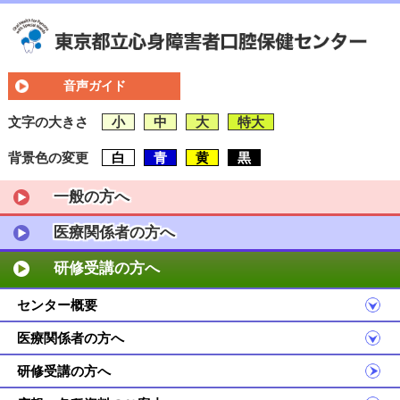
音声ガイド
文字の大きさ
小
中
大
特大
背景色の変更
白
青
黄
黒
一般の方へ
医療関係者の方へ
研修受講の方へ
センター概要
医療関係者の方へ
研修受講の方へ