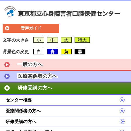
音声ガイド
文字の大きさ
小
中
大
特大
背景色の変更
白
青
黄
黒
一般の方へ
医療関係者の方へ
研修受講の方へ
センター概要
医療関係者の方へ
研修受講の方へ