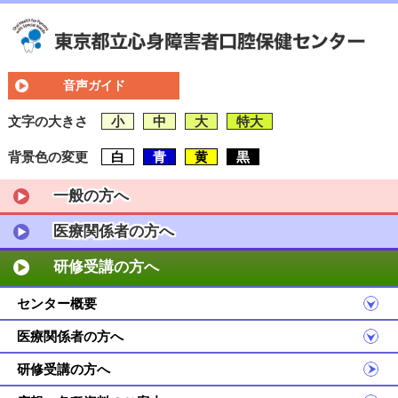
音声ガイド
文字の大きさ
小
中
大
特大
背景色の変更
白
青
黄
黒
一般の方へ
医療関係者の方へ
研修受講の方へ
センター概要
医療関係者の方へ
研修受講の方へ