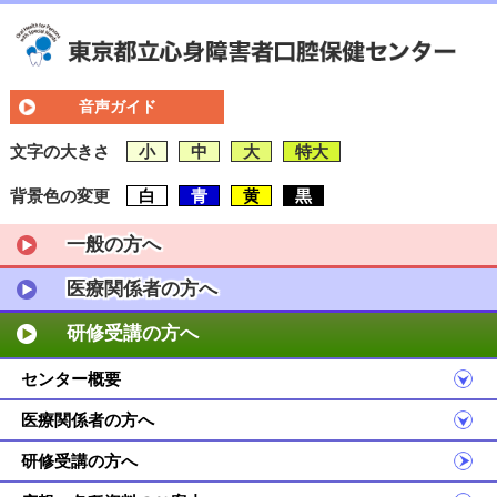
音声ガイド
文字の大きさ
小
中
大
特大
背景色の変更
白
青
黄
黒
一般の方へ
医療関係者の方へ
研修受講の方へ
センター概要
医療関係者の方へ
研修受講の方へ