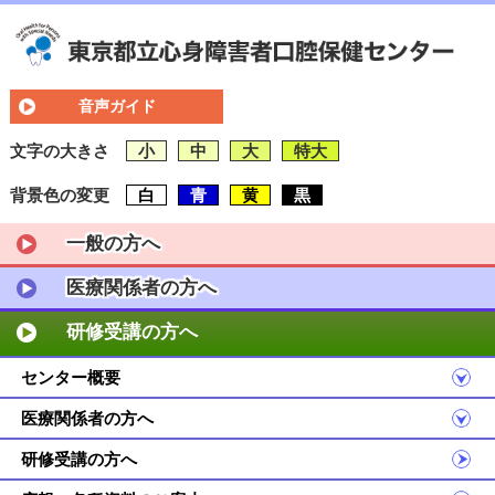
音声ガイド
文字の大きさ
小
中
大
特大
背景色の変更
白
青
黄
黒
一般の方へ
医療関係者の方へ
研修受講の方へ
センター概要
医療関係者の方へ
研修受講の方へ