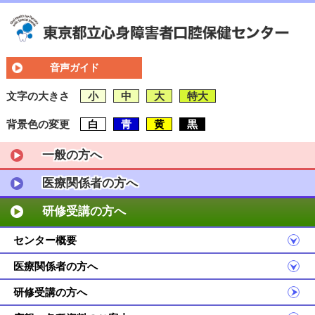
音声ガイド
文字の大きさ
小
中
大
特大
背景色の変更
白
青
黄
黒
一般の方へ
医療関係者の方へ
研修受講の方へ
センター概要
医療関係者の方へ
研修受講の方へ