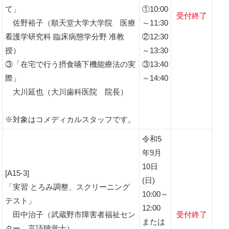
て」
①10:00
受付終了
佐野裕子（順天堂大学大学院 医療
～11:30
看護学研究科 臨床病態学分野 准教
②12:30
授）
～13:30
③「在宅で行う摂食嚥下機能療法の実
③13:40
際」
～14:40
大川延也（大川歯科医院 院長）
※対象はコメディカルスタッフです。
令和5
年9月
10日
[A15-3]
(日)
「実習 とろみ調整、スクリーニング
10:00～
テスト」
12:00
田中治子（武蔵野市障害者福祉セン
受付終了
または
ター 言語聴覚士）