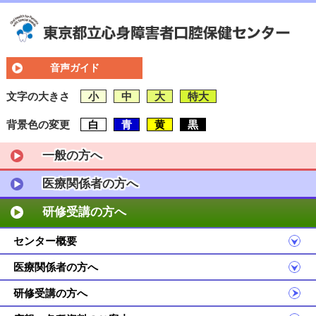
音声ガイド
文字の大きさ
小
中
大
特大
背景色の変更
白
青
黄
黒
一般の方へ
医療関係者の方へ
研修受講の方へ
センター概要
医療関係者の方へ
研修受講の方へ