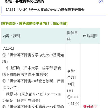
広報・各種資料のご案内
【A15】リハビリチーム養成のための摂食嚥下研修会
[歯科医師・歯科医療従事者向け：集団研修]
開催日
内容・講師
申込期間
時
[A15-1]
①「摂食嚥下障害を学ぶための基礎知
識」
中山渕利（日本大学 歯学部 摂食
令和5
嚥下機能療法学講座 准教授）
年7月
②「摂食嚥下障害の精査と診断、評価
30日
について」
(日)
武原 格（東京都リハビリテーショ
①10:00
ン病院 研究担当部長）
～11:00
③「摂食嚥下障害を多職種かつ多面的
受付終了