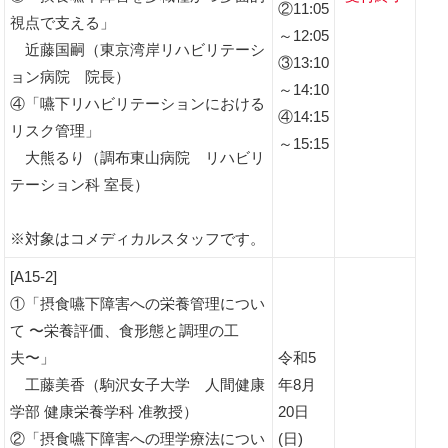
②11:05
視点で支える」
～12:05
近藤国嗣（東京湾岸リハビリテーシ
③13:10
ョン病院 院長）
～14:10
④「嚥下リハビリテーションにおける
④14:15
リスク管理」
～15:15
大熊るり（調布東山病院 リハビリ
テーション科 室長）
※対象はコメディカルスタッフです。
[A15-2]
①「摂食嚥下障害への栄養管理につい
て 〜栄養評価、食形態と調理の工
夫〜」
令和5
工藤美香（駒沢女子大学 人間健康
年8月
学部 健康栄養学科 准教授）
20日
②「摂食嚥下障害への理学療法につい
(日)