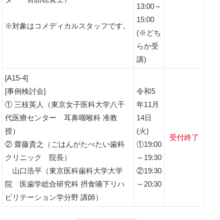
13:00～
15:00
※対象はコメディカルスタッフです。
(※どち
らか受
講)
[A15-4]
[事例検討会]
令和5
① 三枝英人（東京女子医科大学八千
年11月
代医療センター 耳鼻咽喉科 准教
14日
授）
(火)
受付終了
② 齋藤貴之（ごはんがたべたい歯科
①19:00
クリニック 院長）
～19:30
山口浩平（東京医科歯科大学大学
②19:30
院 医歯学総合研究科 摂食嚥下リハ
～20:30
ビリテーション学分野 講師）