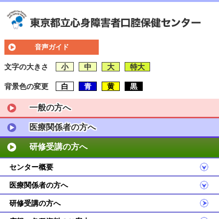
音声ガイド
文字の大きさ
小
中
大
特大
背景色の変更
白
青
黄
黒
一般の方へ
医療関係者の方へ
研修受講の方へ
センター概要
医療関係者の方へ
研修受講の方へ