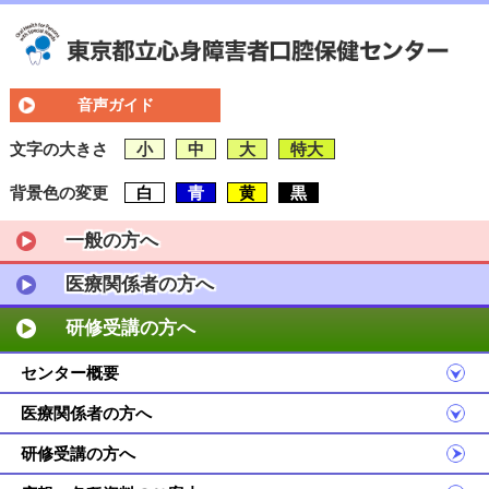
音声ガイド
文字の大きさ
小
中
大
特大
背景色の変更
白
青
黄
黒
一般の方へ
医療関係者の方へ
研修受講の方へ
センター概要
医療関係者の方へ
研修受講の方へ