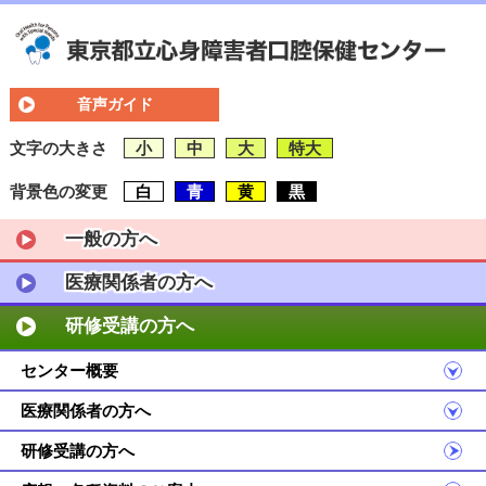
音声ガイド
文字の大きさ
小
中
大
特大
背景色の変更
白
青
黄
黒
一般の方へ
医療関係者の方へ
研修受講の方へ
センター概要
医療関係者の方へ
研修受講の方へ