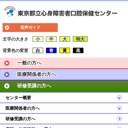
音声ガイド
文字の大きさ
小
中
大
特大
背景色の変更
白
青
黄
黒
一般の方へ
医療関係者の方へ
研修受講の方へ
センター概要
医療関係者の方へ
研修受講の方へ