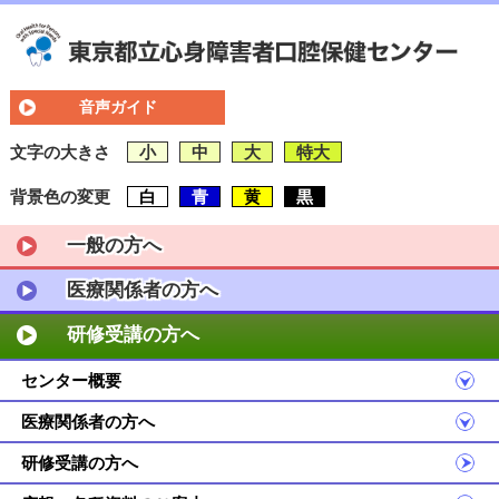
音声ガイド
文字の大きさ
小
中
大
特大
背景色の変更
白
青
黄
黒
一般の方へ
医療関係者の方へ
研修受講の方へ
センター概要
医療関係者の方へ
研修受講の方へ