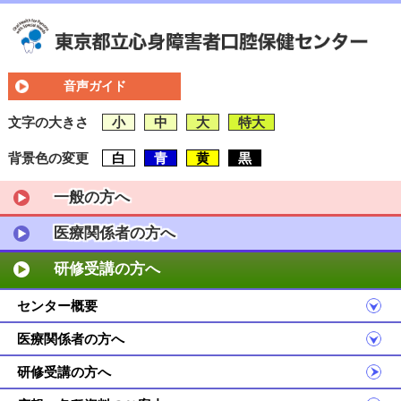
音声ガイド
文字の大きさ
小
中
大
特大
背景色の変更
白
青
黄
黒
一般の方へ
医療関係者の方へ
研修受講の方へ
センター概要
医療関係者の方へ
研修受講の方へ