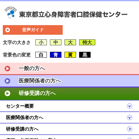
音声ガイド
文字の大きさ
小
中
大
特大
背景色の変更
白
青
黄
黒
一般の方へ
医療関係者の方へ
研修受講の方へ
センター概要
医療関係者の方へ
研修受講の方へ