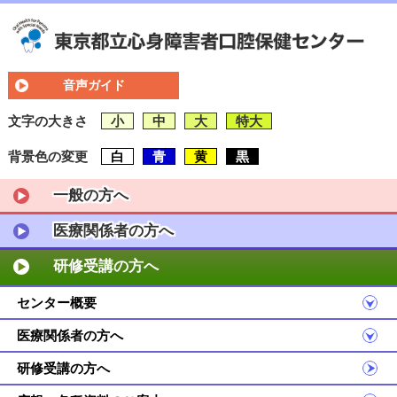
音声ガイド
文字の大きさ
小
中
大
特大
背景色の変更
白
青
黄
黒
一般の方へ
医療関係者の方へ
研修受講の方へ
センター概要
医療関係者の方へ
研修受講の方へ