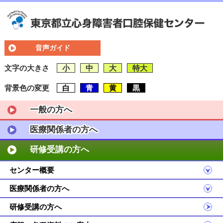
音声ガイド
文字の大きさ
小
中
大
特大
背景色の変更
白
青
黄
黒
一般の方へ
医療関係者の方へ
研修受講の方へ
センター概要
医療関係者の方へ
研修受講の方へ