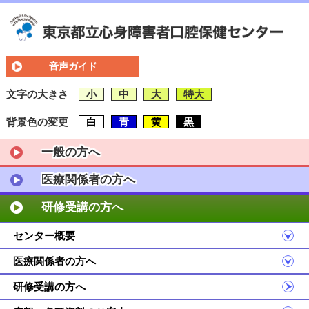
音声ガイド
文字の大きさ
小
中
大
特大
背景色の変更
白
青
黄
黒
一般の方へ
医療関係者の方へ
研修受講の方へ
センター概要
医療関係者の方へ
研修受講の方へ