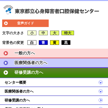
音声ガイド
文字の大きさ
小
中
大
特大
背景色の変更
白
青
黄
黒
一般の方へ
医療関係者の方へ
研修受講の方へ
センター概要
医療関係者の方へ
研修受講の方へ