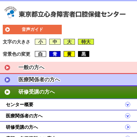
音声ガイド
文字の大きさ
小
中
大
特大
背景色の変更
白
青
黄
黒
一般の方へ
医療関係者の方へ
研修受講の方へ
センター概要
医療関係者の方へ
研修受講の方へ