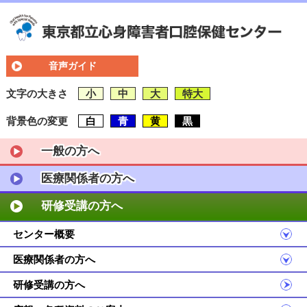
音声ガイド
文字の大きさ
小
中
大
特大
背景色の変更
白
青
黄
黒
一般の方へ
医療関係者の方へ
研修受講の方へ
センター概要
医療関係者の方へ
研修受講の方へ