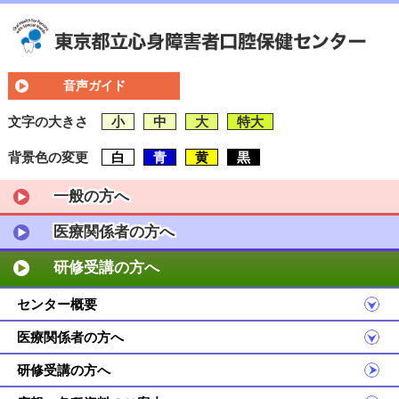
音声ガイド
文字の大きさ
小
中
大
特大
背景色の変更
白
青
黄
黒
一般の方へ
医療関係者の方へ
研修受講の方へ
センター概要
医療関係者の方へ
研修受講の方へ