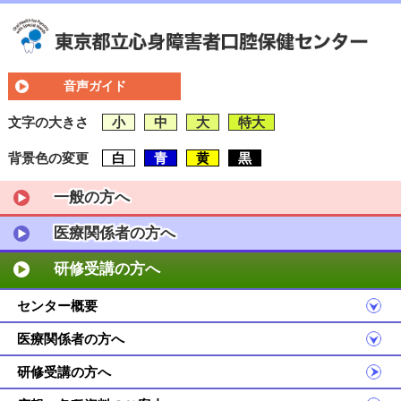
音声ガイド
文字の大きさ
小
中
大
特大
背景色の変更
白
青
黄
黒
一般の方へ
医療関係者の方へ
研修受講の方へ
センター概要
医療関係者の方へ
研修受講の方へ