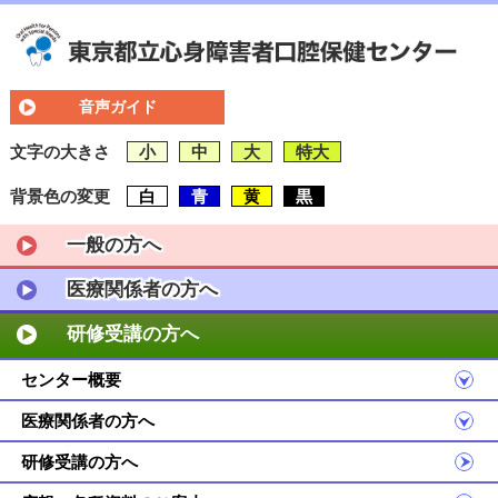
音声ガイド
文字の大きさ
小
中
大
特大
背景色の変更
白
青
黄
黒
一般の方へ
医療関係者の方へ
研修受講の方へ
センター概要
医療関係者の方へ
研修受講の方へ