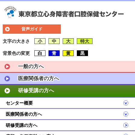
音声ガイド
文字の大きさ
小
中
大
特大
背景色の変更
白
青
黄
黒
一般の方へ
医療関係者の方へ
研修受講の方へ
センター概要
医療関係者の方へ
研修受講の方へ