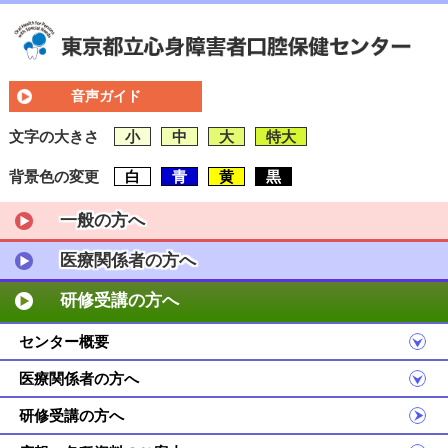
音声ガイド
文字の大きさ
小
中
大
特大
背景色の変更
白
青
黄
黒
一般の方へ
医療関係者の方へ
研修受講の方へ
センター概要
医療関係者の方へ
研修受講の方へ