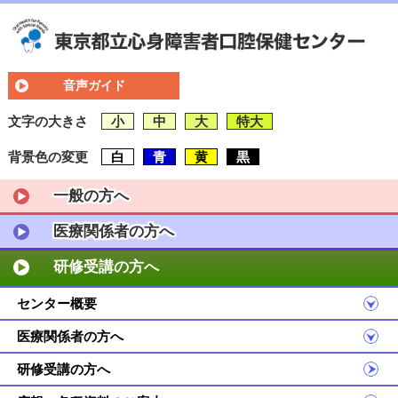
音声ガイド
文字の大きさ
小
中
大
特大
背景色の変更
白
青
黄
黒
一般の方へ
医療関係者の方へ
研修受講の方へ
センター概要
医療関係者の方へ
研修受講の方へ