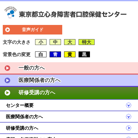
音声ガイド
文字の大きさ
小
中
大
特大
背景色の変更
白
青
黄
黒
一般の方へ
医療関係者の方へ
研修受講の方へ
センター概要
医療関係者の方へ
研修受講の方へ