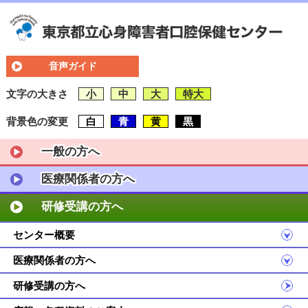
音声ガイド
文字の大きさ
小
中
大
特大
背景色の変更
白
青
黄
黒
一般の方へ
医療関係者の方へ
研修受講の方へ
センター概要
医療関係者の方へ
研修受講の方へ