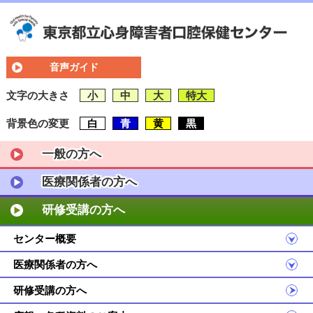
音声ガイド
文字の大きさ
小
中
大
特大
背景色の変更
白
青
黄
黒
一般の方へ
医療関係者の方へ
研修受講の方へ
センター概要
医療関係者の方へ
研修受講の方へ