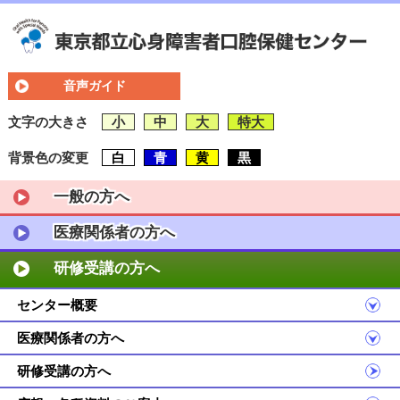
音声ガイド
文字の大きさ
小
中
大
特大
背景色の変更
白
青
黄
黒
一般の方へ
医療関係者の方へ
研修受講の方へ
センター概要
医療関係者の方へ
研修受講の方へ