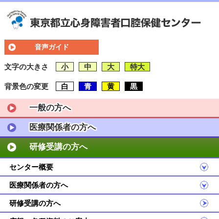
音声ガイド
文字の大きさ
小
中
大
特大
背景色の変更
白
青
黄
黒
一般の方へ
医療関係者の方へ
研修受講の方へ
センター概要
医療関係者の方へ
研修受講の方へ