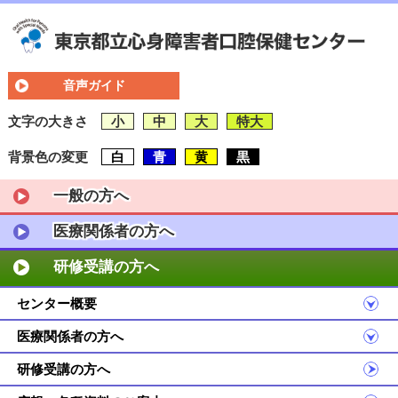
音声ガイド
文字の大きさ
小
中
大
特大
背景色の変更
白
青
黄
黒
一般の方へ
医療関係者の方へ
研修受講の方へ
センター概要
医療関係者の方へ
研修受講の方へ