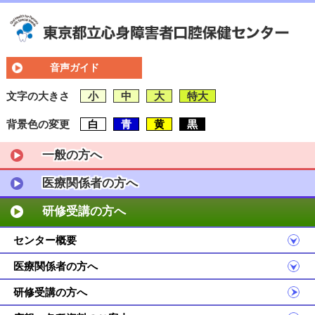
音声ガイド
文字の大きさ
小
中
大
特大
背景色の変更
白
青
黄
黒
一般の方へ
医療関係者の方へ
研修受講の方へ
センター概要
医療関係者の方へ
研修受講の方へ