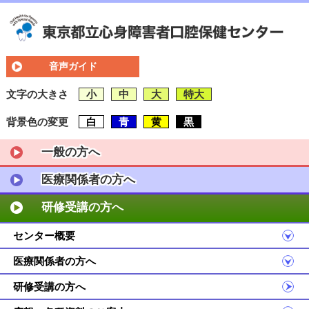
音声ガイド
文字の大きさ
小
中
大
特大
背景色の変更
白
青
黄
黒
一般の方へ
医療関係者の方へ
研修受講の方へ
センター概要
医療関係者の方へ
研修受講の方へ