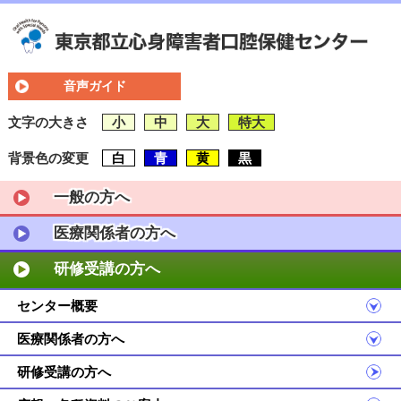
音声ガイド
文字の大きさ
小
中
大
特大
背景色の変更
白
青
黄
黒
一般の方へ
医療関係者の方へ
研修受講の方へ
センター概要
医療関係者の方へ
研修受講の方へ