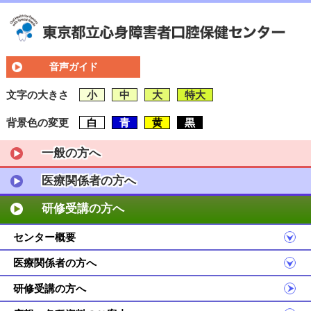
音声ガイド
文字の大きさ
小
中
大
特大
背景色の変更
白
青
黄
黒
一般の方へ
医療関係者の方へ
研修受講の方へ
センター概要
医療関係者の方へ
研修受講の方へ