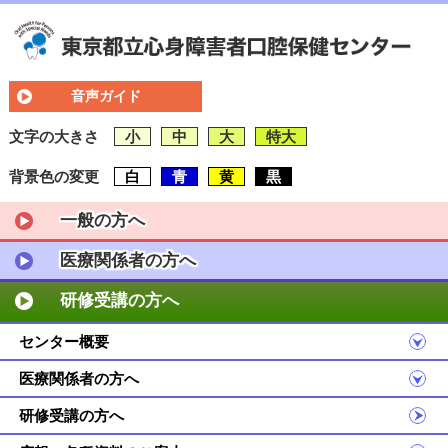
音声ガイド
文字の大きさ
小
中
大
特大
背景色の変更
白
青
黄
黒
一般の方へ
医療関係者の方へ
研修受講の方へ
センター概要
医療関係者の方へ
研修受講の方へ