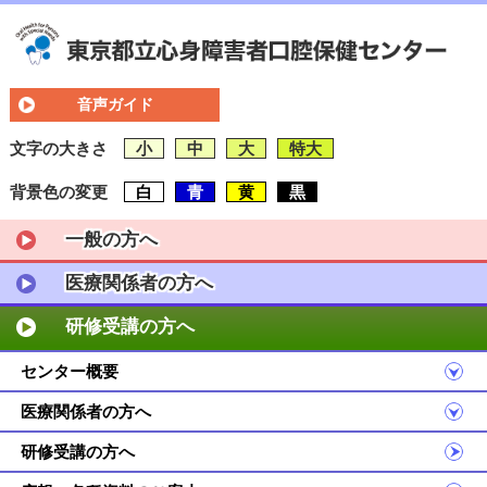
音声ガイド
文字の大きさ
小
中
大
特大
背景色の変更
白
青
黄
黒
一般の方へ
医療関係者の方へ
研修受講の方へ
センター概要
医療関係者の方へ
研修受講の方へ