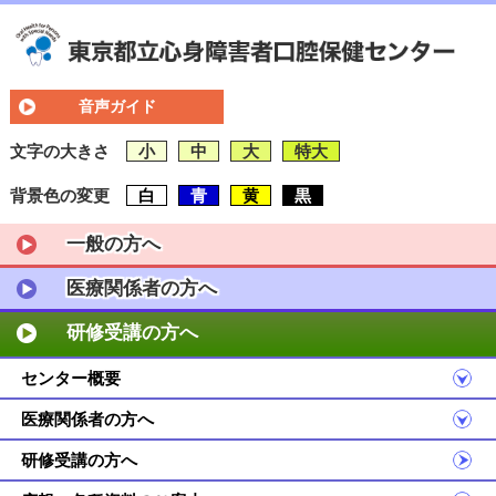
音声ガイド
文字の大きさ
小
中
大
特大
背景色の変更
白
青
黄
黒
一般の方へ
医療関係者の方へ
研修受講の方へ
センター概要
医療関係者の方へ
研修受講の方へ