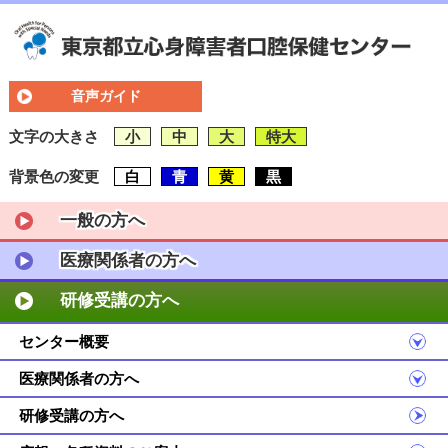
音声ガイド
文字の大きさ
小
中
大
特大
背景色の変更
白
青
黄
黒
一般の方へ
医療関係者の方へ
研修受講の方へ
センター概要
医療関係者の方へ
研修受講の方へ