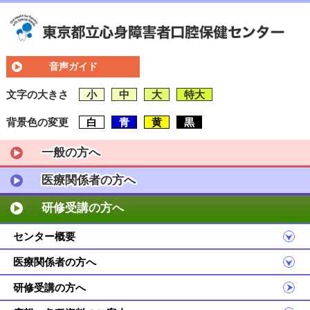
音声ガイド
文字の大きさ
小
中
大
特大
背景色の変更
白
青
黄
黒
一般の方へ
医療関係者の方へ
研修受講の方へ
センター概要
医療関係者の方へ
研修受講の方へ