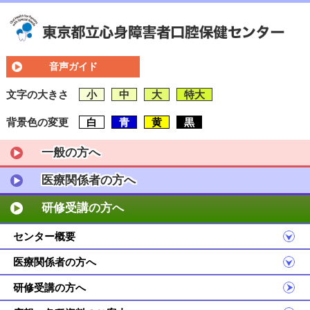
音声ガイド
文字の大きさ
小
中
大
特大
背景色の変更
白
青
黄
黒
一般の方へ
医療関係者の方へ
研修受講の方へ
センター概要
医療関係者の方へ
研修受講の方へ