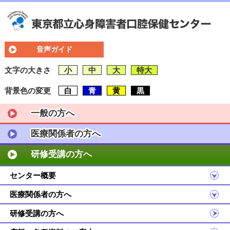
音声ガイド
文字の大きさ
小
中
大
特大
背景色の変更
白
青
黄
黒
一般の方へ
医療関係者の方へ
研修受講の方へ
センター概要
医療関係者の方へ
研修受講の方へ