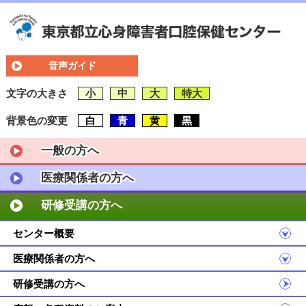
音声ガイド
文字の大きさ
小
中
大
特大
背景色の変更
白
青
黄
黒
一般の方へ
医療関係者の方へ
研修受講の方へ
センター概要
医療関係者の方へ
研修受講の方へ