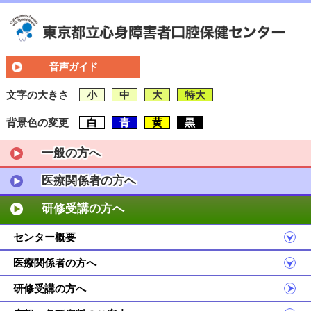
音声ガイド
文字の大きさ
小
中
大
特大
背景色の変更
白
青
黄
黒
一般の方へ
医療関係者の方へ
研修受講の方へ
センター概要
医療関係者の方へ
研修受講の方へ