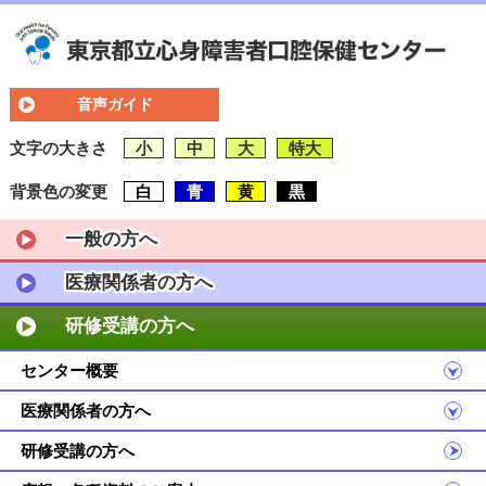
音声ガイド
文字の大きさ
小
中
大
特大
背景色の変更
白
青
黄
黒
一般の方へ
医療関係者の方へ
研修受講の方へ
センター概要
医療関係者の方へ
研修受講の方へ