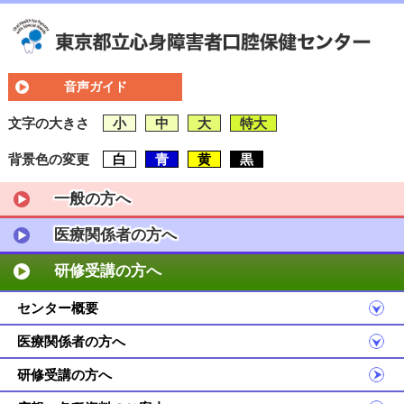
音声ガイド
文字の大きさ
小
中
大
特大
背景色の変更
白
青
黄
黒
一般の方へ
医療関係者の方へ
研修受講の方へ
センター概要
医療関係者の方へ
研修受講の方へ