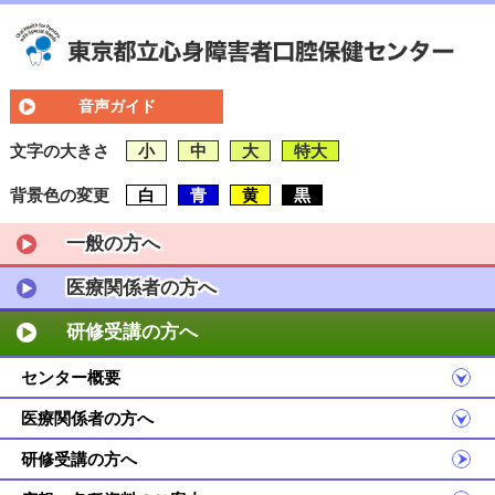
音声ガイド
文字の大きさ
小
中
大
特大
背景色の変更
白
青
黄
黒
一般の方へ
医療関係者の方へ
研修受講の方へ
センター概要
医療関係者の方へ
研修受講の方へ